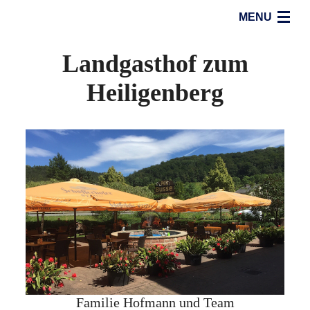
MENU
Start
Landgasthof zum
Speisekarte
Heiligenberg
Zimmer
Reisegruppen
Impressionen
Umgebung
Kontakt/Impressum
Familie Hofmann und Team